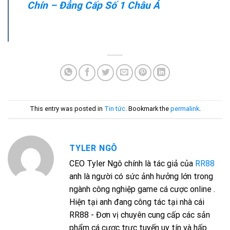
Chín – Đẳng Cấp Số 1 Châu Á
This entry was posted in
Tin tức
. Bookmark the
permalink
.
TYLER NGÔ
CEO Tyler Ngô chính là tác giả của
RR88
anh là người có sức ảnh hưởng lớn trong
ngành công nghiệp game cá cược online .
Hiện tại anh đang công tác tại nhà cái
RR88 - Đơn vị chuyên cung cấp các sản
phẩm cá cược trực tuyến uy tín và hấp