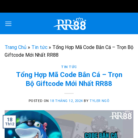
Skip
to
content
Trang Chủ
»
Tin tức
»
Tổng Hợp Mã Code Bắn Cá – Trọn Bộ
Giftcode Mới Nhất RR88
TIN TỨC
Tổng Hợp Mã Code Bắn Cá – Trọn
Bộ Giftcode Mới Nhất RR88
POSTED ON
18 THÁNG 12, 2024
BY
TYLER NGÔ
18
Th12