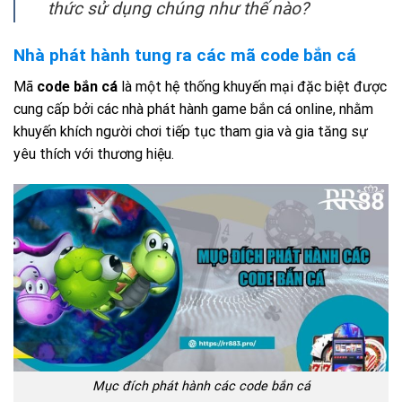
thức sử dụng chúng như thế nào?
Nhà phát hành tung ra các mã code bắn cá
Mã
code bắn cá
là một hệ thống khuyến mại đặc biệt được
cung cấp bởi các nhà phát hành game bắn cá online, nhằm
khuyến khích người chơi tiếp tục tham gia và gia tăng sự
yêu thích với thương hiệu.
Mục đích phát hành các code bắn cá