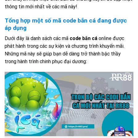
thông tin mới nhất về các mã này!
Tổng hợp một số mã code bắn cá đang được
áp dụng
Dưới đây là danh sách các mã
code bắn cá
online được
phát hành trong các sự kiện và chương trình khuyến mãi.
Những mã này sẽ giúp bạn dễ dàng trở thành bậc thầy
trong hành trình chinh phục đại dương: