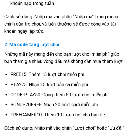
khoản nạp trong tuần.
Cách sử dụng: Nhập mã vào phần “Nhập mã” trong menu
chính của trò chơi, và tiền thưởng sẽ được cộng vào tài
khoản ngay lập tức.
2. Mã code tăng lượt chơi
Những mã này mang đến cho bạn lượt chơi miễn phí, giúp
bạn tham gia nhiều vòng đấu mà không cần mua thêm lượt.
FREE15: Thêm 15 lượt chơi miễn phí.
PLAY25: Nhận 25 lượt bắn cá miễn phí.
CODE-PLAY50: Cộng thêm 50 lượt chơi miễn phí.
BONUS20FREE: Nhận 20 lượt chơi miễn phí.
FREEGAMER10: Thêm 10 lượt chơi cho bạn bè.
Cách sử dụng: Nhập mã vào phần “Lượt chơi” hoặc “Ưu đãi”