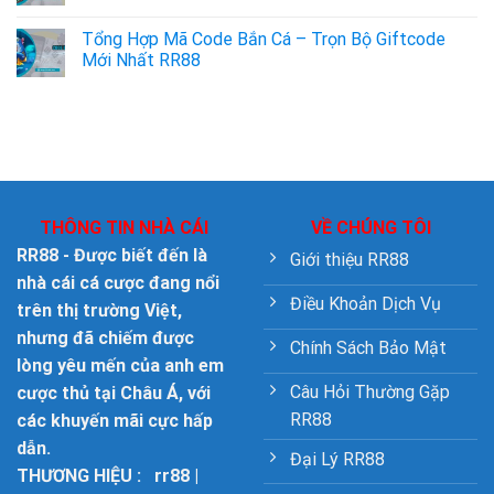
Tổng Hợp Mã Code Bắn Cá – Trọn Bộ Giftcode
Mới Nhất RR88
THÔNG TIN NHÀ CÁI
VỀ CHÚNG TÔI
RR88
- Được biết đến là
Giới thiệu RR88
nhà cái cá cược đang nổi
Điều Khoản Dịch Vụ
trên thị trường Việt,
nhưng đã chiếm được
Chính Sách Bảo Mật
lòng yêu mến của anh em
Câu Hỏi Thường Gặp
cược thủ tại Châu Á, với
RR88
các khuyến mãi cực hấp
dẫn.
Đại Lý RR88
THƯƠNG HIỆU :
rr88
|